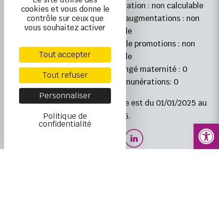
indicateur écart de rémunération : non calculable
cookies et vous donne le
indicateur écart de taux d’augmentations : non
contrôle sur ceux que
vous souhaitez activer
calculable
indicateur écart de taux de promotions : non
Tout accepter
calculable
indicateur retour de congé maternité : 0
Tout refuser
indicateur hautes rémunérations: 0
Personnaliser
La période de référence retenue est du 01/01/2025 au
Politique de
31/12/2025.
Ouvrir la
confidentialité
NOS SERVICES
Aide à la personne
Aide aux aidants / répit