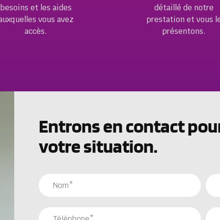
besoins et les aides
détaillé de notre
auxquelles
vous avez
prestation et vous l
accès.
présentons.
Entrons en contact pou
votre situation.