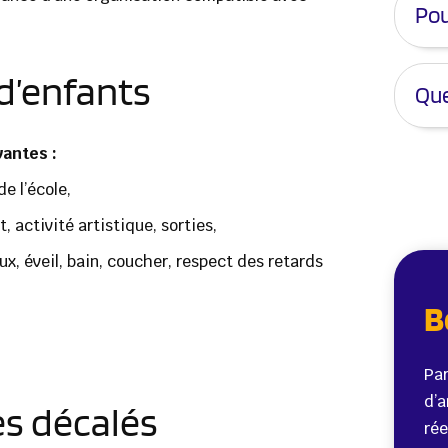
Pou
 d’enfants
Que
vantes :
e l’école,
 activité artistique, sorties,
ux, éveil, bain, coucher, respect des retards
B
Par
d’a
es décalés
rée