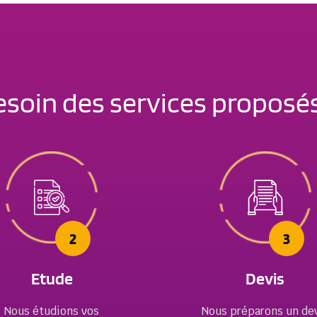
soin des services proposés
2
3
Etude
Devis
Nous étudions vos
Nous préparons un de